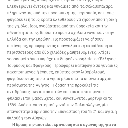
Ελευθερώνει άντρες και γυναίκες από τα σκλαβοπάζαρα,
πληρώνοντας από την προσωπική της περιουσία, και τους
φυγαδεύει ή τους κρατά ελεύθερους να ζήσουν από τη δική
της γη, όλοι ίσοι, ανεξάρτητα από την θρησκεία και την
εθνικότητά τους. Ιδρύει το πρώτο σχολείο γυναικών στην
Ελλάδα και την Ευρώπη. Τις προετοιμάζει να ζήσουν
αυτόνομες, προσφέροντας επαγγελματική εκπαίδευση σε
περισσότερες από δύο χιλιάδες μαθητευόμενες. Χτίζει
νοσοκομείο όπου παρέχεται δωρεάν νοσηλεία σε Έλληνες,
Τούρκους και Φράγκους. Προσφέρει καταφύγιο σε γυναίκες
κακοποιημένες ή έγκυες, έκθετες στον λιθοβολισμό,
φυγαδεύοντάς τες στα νησιά μέσα από τα υπόγεια αρχαία
περάσματα της Αθήνας. Η δράση της προκαλεί τις
αντιδράσεις των κατακτητών και του κατεστημένου,
φυλακίζεται, βασανίζεται και θανατώνεται μαρτυρικά το
1589. Από αυτοκρατορική γενιά των Παλαιολόγων, μία
επαναστάτρια πριν από την Επανάσταση του 1821 και αγία, η
Φιλοθέη των Αθηνών.
Η δράση της αποτελεί έμπνευση και ο αγώνας της για να