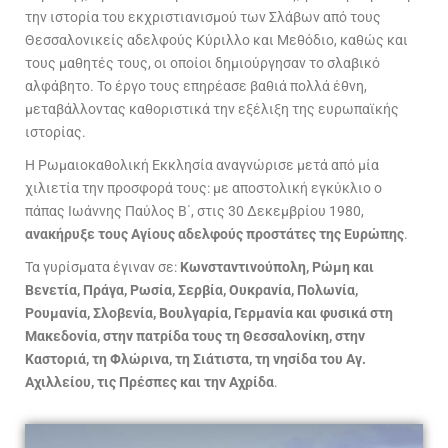
την ιστορία του εκχριστιανισμού των Σλάβων από τους
Θεσσαλονικείς αδελφούς Κύριλλο και Μεθόδιο, καθώς και
τους μαθητές τους, οι οποίοι δημιούργησαν το σλαβικό
αλφάβητο. Το έργο τους επηρέασε βαθιά πολλά έθνη,
μεταβάλλοντας καθοριστικά την εξέλιξη της ευρωπαϊκής
ιστορίας.
Η Ρωμαιοκαθολική Εκκλησία αναγνώρισε μετά από μία
χιλιετία την προσφορά τους: με αποστολική εγκύκλιο ο
πάπας Ιωάννης Παύλος Β΄, στις 30 Δεκεμβρίου 1980,
ανακήρυξε τους Αγίους αδελφούς προστάτες της Ευρώπης
.
Τα γυρίσματα έγιναν σε:
Κωνσταντινούπολη, Ρώμη και
Βενετία, Πράγα, Ρωσία, Σερβία, Ουκρανία, Πολωνία,
Ρουμανία, Σλοβενία, Βουλγαρία, Γερμανία και φυσικά στη
Μακεδονία, στην πατρίδα τους τη Θεσσαλονίκη, στην
Καστοριά, τη Φλώρινα, τη Σιάτιστα, τη νησίδα του Αγ.
Αχιλλείου, τις Πρέσπες και την Αχρίδα
.