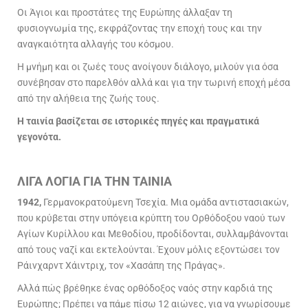
Οι Άγιοι και προστάτες της Ευρώπης άλλαξαν τη
φυσιογνωμία της, εκφράζοντας την εποχή τους και την
αναγκαιότητα αλλαγής του κόσμου.
Η μνήμη και οι ζωές τους ανοίγουν διάλογο, μιλούν για όσα
συνέβησαν στο παρελθόν αλλά και για την τωρινή εποχή μέσα
από την αλήθεια της ζωής τους.
Η ταινία βασίζεται σε ιστορικές πηγές και πραγματικά
γεγονότα.
ΛΙΓΑ ΛΟΓΙΑ ΓΙΑ ΤΗΝ ΤΑΙΝΙΑ
1942,
Γερμανοκρατούμενη Τσεχία. Μια ομάδα αντιστασιακών,
που κρύβεται στην υπόγεια κρύπτη του Ορθόδοξου ναού των
Αγίων Κυρίλλου και Μεθοδίου, προδίδονται, συλλαμβάνονται
από τους ναζί και εκτελούνται. Έχουν μόλις εξοντώσει τον
Ράινχαρντ Χάιντριχ, τον «Χασάπη της Πράγας».
Αλλά πώς βρέθηκε ένας ορθόδοξος ναός στην καρδιά της
Ευρώπης; Πρέπει να πάμε πίσω 12 αιώνες, για να γνωρίσουμε