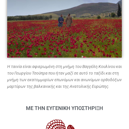
Η ταινία είναι αφιερωμένη στη μνήμη του Βαγγέλη Κουλίνου και
του Γεωργίου Τσούπρα που ήταν μαζί σε αυτό το ταξίδι και στη
μνήμη των εκατομμυρίων επωνύμων και ανωνύμων ορθοδόξων
μαρτύρων της βαλκανικής και της Ανατολικής Ευρώπης.
ΜΕ ΤΗΝ ΕΥΓΕΝΙΚΗ ΥΠΟΣΤΗΡΙΞΗ